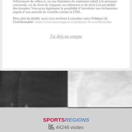
l'effacement de celles-ci, ou une limitation du traitement relatif à la personne
concernée, ou du droit de s'opposer au traitement et du droit à la portabilité
des données. Vous avez également la possibilité d’introduire une réclamation
auprès d’une autorité de contrôle comme la CNIL.
Pour plus de détails, nous vous invitons à consulter notre Politique de
Confidentialité :
https://www.sportsregions.fr/politique-de-confidentialite
J'ai déjà un compte
SPORTS
REGIONS
44246
visites